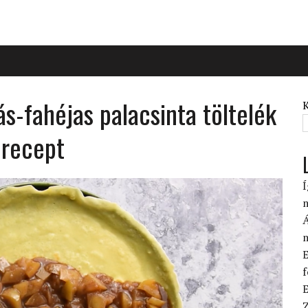
ás-fahéjas palacsinta töltelék
n recept
Í
Á
E
f
E
Z