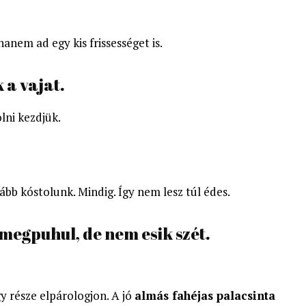
nem ad egy kis frissességet is.
 a vajat.
lni kezdjük.
ább kóstolunk. Mindig. Így nem lesz túl édes.
megpuhul, de nem esik szét.
y része elpárologjon. A jó
almás fahéjas palacsinta