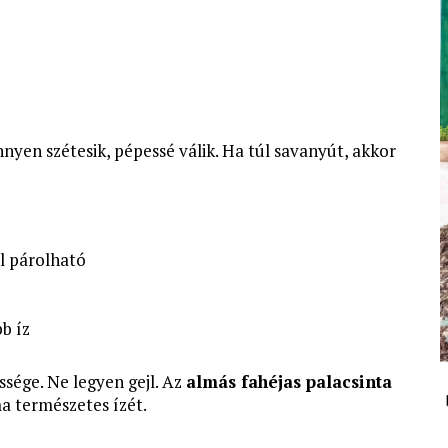
yen szétesik, pépessé válik. Ha túl savanyút, akkor
l párolható
b íz
essége. Ne legyen gejl. Az
almás fahéjas palacsinta
ma természetes ízét.