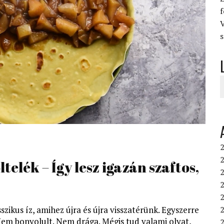
V
s
2
2
telék – Így lesz igazán szaftos,
2
sszikus íz, amihez újra és újra visszatérünk. Egyszerre
2
Nem bonyolult. Nem drága. Mégis tud valami olyat,
2