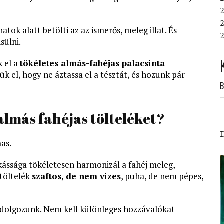
2
2
tok alatt betölti az az ismerős, meleg illat. És
2
sülni.
 el a
tökéletes almás-fahéjas palacsinta
ük el, hogy ne áztassa el a tésztát, és hozunk pár
B
almás fahéjas tölteléket?
as.
ássága tökéletesen harmonizál a fahéj meleg,
 töltelék
szaftos, de nem vizes
, puha, de nem pépes,
 dolgozunk. Nem kell különleges hozzávalókat