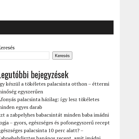
Keresés
Keresés
Legutóbbi bejegyzések
gy készül a tökéletes palacsinta otthon – éttermi
minőség egyszerűen
fonyás palacsinta házilag: így lesz tökéletes
minden egyes darab
zt a zabpelyhes babacsintát minden baba imádni
ogja – gyors, egészséges és pofonegyszerű recept
gészséges palacsinta 10 perc alatt? –
abpehelylisztes banános recept, amit imádni