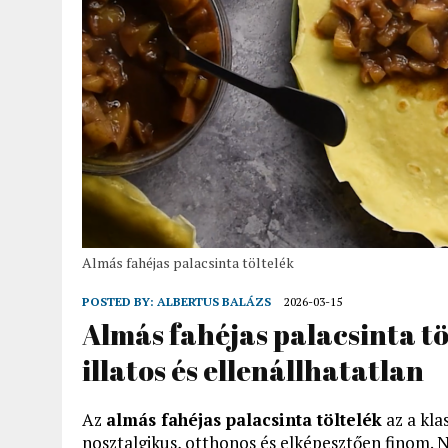
Almás fahéjas palacsinta töltelék
POSTED BY:
ALBERTUS BALÁZS
2026-03-15
Almás fahéjas palacsinta töl
illatos és ellenállhatatlan
Az
almás fahéjas palacsinta töltelék
az a kla
nosztalgikus, otthonos és elképesztően finom. 