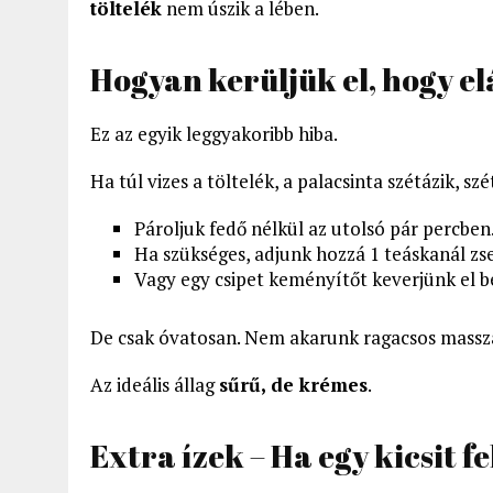
töltelék
nem úszik a lében.
Hogyan kerüljük el, hogy el
Ez az egyik leggyakoribb hiba.
Ha túl vizes a töltelék, a palacsinta szétázik, sz
Pároljuk fedő nélkül az utolsó pár percben
Ha szükséges, adjunk hozzá 1 teáskanál z
Vagy egy csipet keményítőt keverjünk el b
De csak óvatosan. Nem akarunk ragacsos massz
Az ideális állag
sűrű, de krémes
.
Extra ízek – Ha egy kicsit 