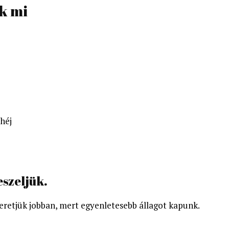
ük mi
mhéj
szeljük.
szeretjük jobban, mert egyenletesebb állagot kapunk.