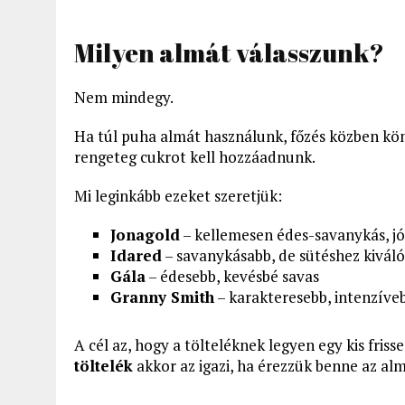
Milyen almát válasszunk?
Nem mindegy.
Ha túl puha almát használunk, főzés közben könn
rengeteg cukrot kell hozzáadnunk.
Mi leginkább ezeket szeretjük:
Jonagold
– kellemesen édes-savanykás, jó
Idared
– savanykásabb, de sütéshez kiváló
Gála
– édesebb, kevésbé savas
Granny Smith
– karakteresebb, intenzíveb
A cél az, hogy a tölteléknek legyen egy kis friss
töltelék
akkor az igazi, ha érezzük benne az al