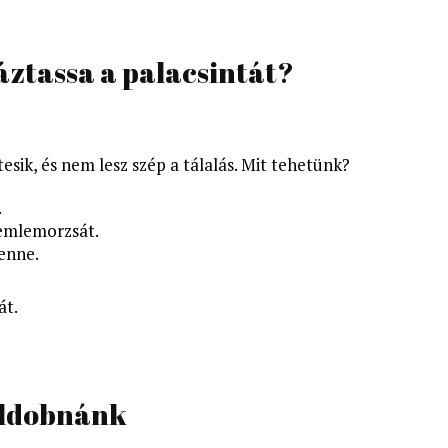
áztassa a palacsintát?
étesik, és nem lesz szép a tálalás. Mit tehetünk?
.
semlemorzsát.
enne.
át.
feldobnánk