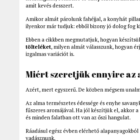
amit kevés desszert.
Amikor almát párolunk fahéjjal, a konyhát pillana
ilyenkor már tudjuk: ebből bizony jó dolog fog ki
Ebben a cikkben megmutatjuk, hogyan készítsük
tölteléket
, milyen almát válasszunk, hogyan érj
izgalmas variációt is.
Miért szeretjük ennyire az 
Azért, mert egyszerű. De közben mégsem unalm
Az alma természetes édessége és enyhe savanyk
fűszeres aromájával. Ha jól készítjük el, akkor a
és minden falatban ott van az őszi hangulat.
Ráadásul egész évben elérhető alapanyagokból
vadásznunk.