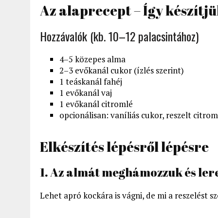
Az alaprecept – Így készítj
Hozzávalók (kb. 10–12 palacsintához)
4–5 közepes alma
2–3 evőkanál cukor (ízlés szerint)
1 teáskanál fahéj
1 evőkanál vaj
1 evőkanál citromlé
opcionálisan: vaníliás cukor, reszelt citro
Elkészítés lépésről lépésre
1. Az almát meghámozzuk és lere
Lehet apró kockára is vágni, de mi a reszelést 