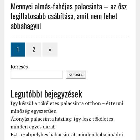
Mennyei almás-fahéjas palacsinta – az ősz
legillatosabb csábítása, amit nem lehet
abbahagyni
1
2
»
Keresés
Keresés
Legutóbbi bejegyzések
Így készül a tökéletes palacsinta otthon – éttermi
minőség egyszerűen
Áfonyás palacsinta házilag: így lesz tökéletes
minden egyes darab
Ezt a zabpelyhes babacsintát minden baba imádni