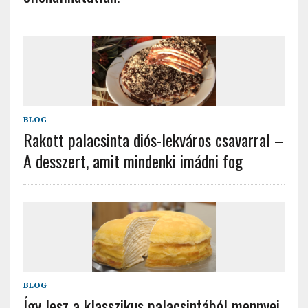
BLOG
Rakott palacsinta diós-lekváros csavarral –
A desszert, amit mindenki imádni fog
BLOG
Így lesz a klasszikus palacsintából mennyei