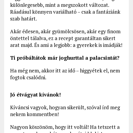
különlegesebb, mint a megszokott változat.
Ráadásul könnyen variálható – csak a fantáziánk
szab határt.
Akár édesen, akár gyümölcsösen, akár egy finom
öntettel tálalva, ez a recept garantáltan sikert
arat majd. És ami a legjobb: a gyerekek is imádják!
Ti próbáltátok már joghurttal a palacsintát?
Ha még nem, akkor itt az idő – higgyétek el, nem
fogtok csalódni.
Jó étvágyat kívánok!
Kíváncsi vagyok, hogyan sikerült, szóval írd meg
nekem kommentben!
Nagyon köszönöm, hogy itt voltál! Ha tetszett a