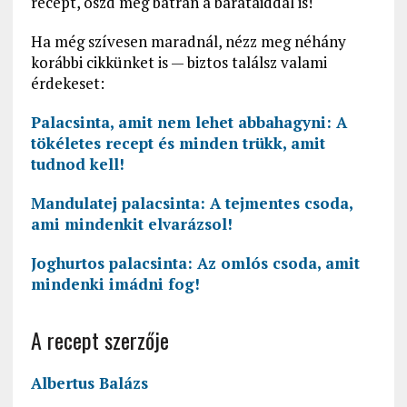
recept, oszd meg bátran a barátaiddal is!
Ha még szívesen maradnál, nézz meg néhány
korábbi cikkünket is — biztos találsz valami
érdekeset:
Palacsinta, amit nem lehet abbahagyni: A
tökéletes recept és minden trükk, amit
tudnod kell!
Mandulatej palacsinta: A tejmentes csoda,
ami mindenkit elvarázsol!
Joghurtos palacsinta: Az omlós csoda, amit
mindenki imádni fog!
A recept szerzője
Albertus Balázs