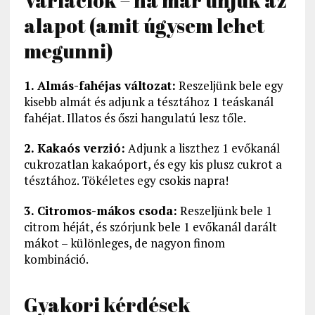
Variációk – ha már unjuk az
alapot (amit úgysem lehet
megunni)
1. Almás-fahéjas változat:
Reszeljünk bele egy
kisebb almát és adjunk a tésztához 1 teáskanál
fahéjat. Illatos és őszi hangulatú lesz tőle.
2. Kakaós verzió:
Adjunk a liszthez 1 evőkanál
cukrozatlan kakaóport, és egy kis plusz cukrot a
tésztához. Tökéletes egy csokis napra!
3. Citromos-mákos csoda:
Reszeljünk bele 1
citrom héját, és szórjunk bele 1 evőkanál darált
mákot – különleges, de nagyon finom
kombináció.
Gyakori kérdések