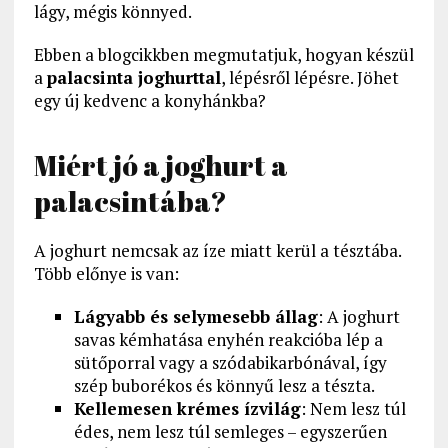
lágy, mégis könnyed.
Ebben a blogcikkben megmutatjuk, hogyan készül
a
palacsinta joghurttal
, lépésről lépésre. Jöhet
egy új kedvenc a konyhánkba?
Miért jó a joghurt a
palacsintába?
A joghurt nemcsak az íze miatt kerül a tésztába.
Több előnye is van:
Lágyabb és selymesebb állag
: A joghurt
savas kémhatása enyhén reakcióba lép a
sütőporral vagy a szódabikarbónával, így
szép buborékos és könnyű lesz a tészta.
Kellemesen krémes ízvilág
: Nem lesz túl
édes, nem lesz túl semleges – egyszerűen