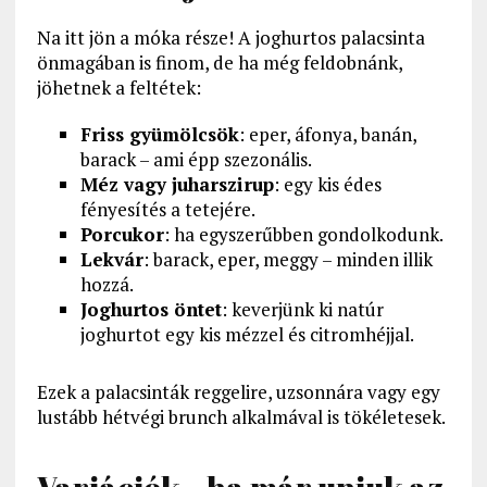
Na itt jön a móka része! A joghurtos palacsinta
önmagában is finom, de ha még feldobnánk,
jöhetnek a feltétek:
Friss gyümölcsök
: eper, áfonya, banán,
barack – ami épp szezonális.
Méz vagy juharszirup
: egy kis édes
fényesítés a tetejére.
Porcukor
: ha egyszerűbben gondolkodunk.
Lekvár
: barack, eper, meggy – minden illik
hozzá.
Joghurtos öntet
: keverjünk ki natúr
joghurtot egy kis mézzel és citromhéjjal.
Ezek a palacsinták reggelire, uzsonnára vagy egy
lustább hétvégi brunch alkalmával is tökéletesek.