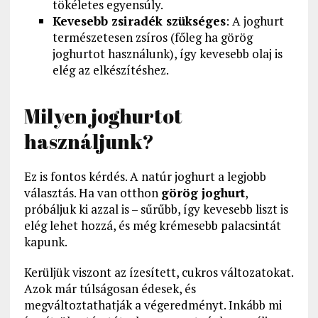
tökéletes egyensúly.
Kevesebb zsiradék szükséges
: A joghurt
természetesen zsíros (főleg ha görög
joghurtot használunk), így kevesebb olaj is
elég az elkészítéshez.
Milyen joghurtot
használjunk?
Ez is fontos kérdés. A natúr joghurt a legjobb
választás. Ha van otthon
görög joghurt
,
próbáljuk ki azzal is – sűrűbb, így kevesebb liszt is
elég lehet hozzá, és még krémesebb palacsintát
kapunk.
Kerüljük viszont az ízesített, cukros változatokat.
Azok már túlságosan édesek, és
megváltoztathatják a végeredményt. Inkább mi