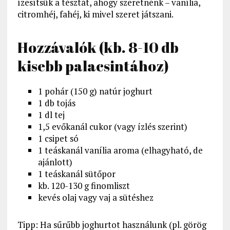
ízesítsük a tésztát, ahogy szeretnénk – vanília,
citromhéj, fahéj, ki mivel szeret játszani.
Hozzávalók (kb. 8-10 db
kisebb palacsintához)
1 pohár (150 g) natúr joghurt
1 db tojás
1 dl tej
1,5 evőkanál cukor (vagy ízlés szerint)
1 csipet só
1 teáskanál vanília aroma (elhagyható, de
ajánlott)
1 teáskanál sütőpor
kb. 120-130 g finomliszt
kevés olaj vagy vaj a sütéshez
Tipp: Ha sűrűbb joghurtot használunk (pl. görög