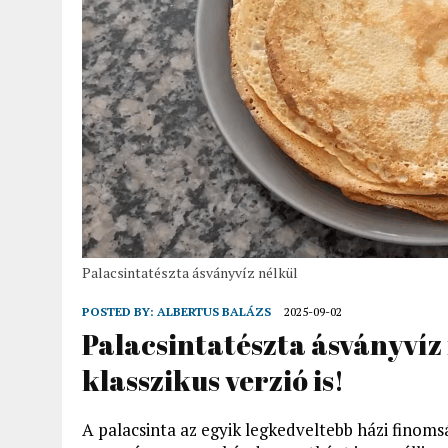
Palacsintatészta ásványvíz nélkül
POSTED BY:
ALBERTUS BALÁZS
2025-09-02
Palacsintatészta ásványvíz n
klasszikus verzió is!
A palacsinta az egyik legkedveltebb házi finomsá