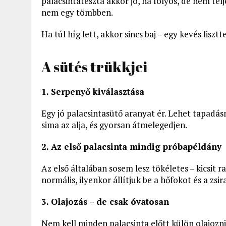
palacsintatészta akkor jó, ha folyós, de nem tel
nem egy tömbben.
Ha túl híg lett, akkor sincs baj – egy kevés lisztt
A sütés trükkjei
1. Serpenyő kiválasztása
Egy jó palacsintasütő aranyat ér. Lehet tapadás
sima az alja, és gyorsan átmelegedjen.
2. Az első palacsinta mindig próbapéldány
Az első általában sosem lesz tökéletes – kicsit ra
normális, ilyenkor állítjuk be a hőfokot és a zsi
3. Olajozás – de csak óvatosan
Nem kell minden palacsinta előtt külön olajozni 