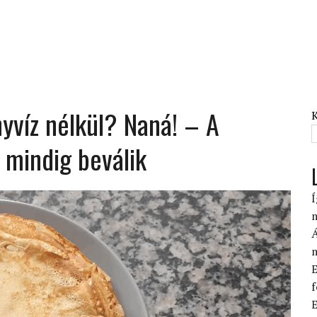
nyvíz nélkül? Naná! – A
 mindig beválik
Í
Á
E
f
E