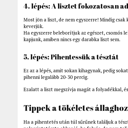
4. lépés: A lisztet fokozatosan a
Most jön a liszt, de nem egyszerre! Mindig csa
keverjük.
Ha egyszerre beleborítjuk az egészet, csomós le
kapjunk, amiben nincs egy darabka liszt sem.
5. lépés: Pihentessük a tésztát
Ez az a lépés, amit sokan kihagynak, pedig soka
pihenni legalább 20-30 percig.
Ezalatt a liszt megszívja magát a folyadékkal, é
Tippek a tökéletes állaghoz
Ha a pihentetés után túl sűrűnek találjuk a tész