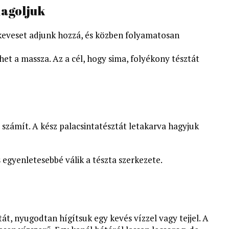
dagoljuk
k keveset adjunk hozzá, és közben folyamatosan
het a massza. Az a cél, hogy sima, folyékony tésztát
t számít. A kész palacsintatésztát letakarva hagyjuk
s egyenletesebbé válik a tészta szerkezete.
tát, nyugodtan hígítsuk egy kevés vízzel vagy tejjel. A