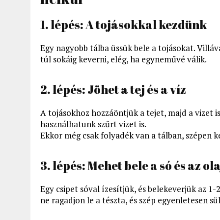
1. lépés: A tojásokkal kezdünk
Egy nagyobb tálba üssük bele a tojásokat. Villáv
túl sokáig keverni, elég, ha egyneművé válik.
2. lépés: Jöhet a tej és a víz
A tojásokhoz hozzáöntjük a tejet, majd a vizet i
használhatunk szűrt vizet is.
Ekkor még csak folyadék van a tálban, szépen k
3. lépés: Mehet bele a só és az ola
Egy csipet sóval ízesítjük, és belekeverjük az 1-
ne ragadjon le a tészta, és szép egyenletesen sül