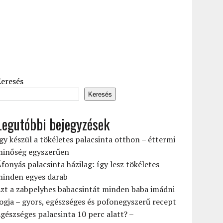
Keresés
Keresés
Legutóbbi bejegyzések
gy készül a tökéletes palacsinta otthon – éttermi
minőség egyszerűen
fonyás palacsinta házilag: így lesz tökéletes
minden egyes darab
zt a zabpelyhes babacsintát minden baba imádni
ogja – gyors, egészséges és pofonegyszerű recept
gészséges palacsinta 10 perc alatt? –