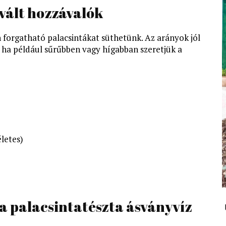
evált hozzávalók
forgatható palacsintákat süthetünk. Az arányok jól
, ha például sűrűbben vagy hígabban szeretjük a
életes)
l a palacsintatészta ásványvíz