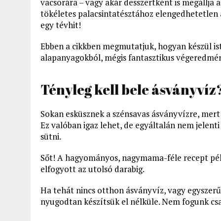
vacsorára – vagy akár desszertként is megállja 
tökéletes palacsintatésztához elengedhetetlen a
egy tévhit!
Ebben a cikkben megmutatjuk, hogyan készül ist
alapanyagokból, mégis fantasztikus végeredmé
Tényleg kell bele ásványvíz
Sokan esküsznek a szénsavas ásványvízre, mert s
Ez valóban igaz lehet, de egyáltalán nem jelent
sütni.
Sőt! A hagyományos, nagymama-féle recept pél
elfogyott az utolsó darabig.
Ha tehát nincs otthon ásványvíz, vagy egyszer
nyugodtan készítsük el nélküle. Nem fogunk csa