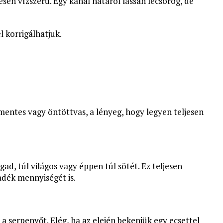
jesen vízszerű. Egy kanál hátáról lassan lecsorog, de
el korrigálhatjuk.
mentes vagy öntöttvas, a lényeg, hogy legyen teljesen
gad, túl világos vagy éppen túl sötét. Ez teljesen
radék mennyiségét is.
a serpenyőt. Elég, ha az elején bekenjük egy ecsettel