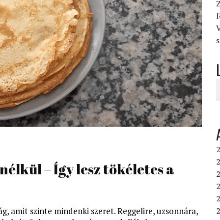
Z
V
s
2
2
élkül – Így lesz tökéletes a
2
g, amit szinte mindenki szeret. Reggelire, uzsonnára,
2