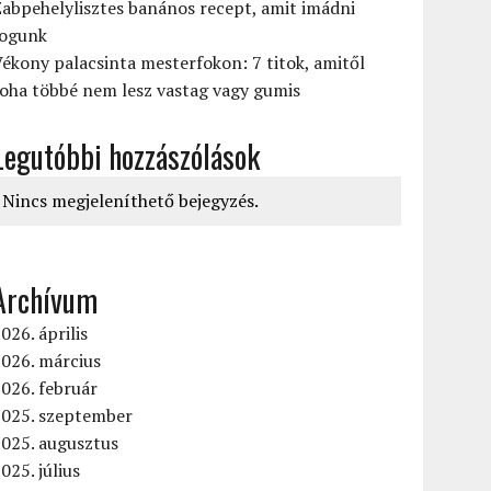
abpehelylisztes banános recept, amit imádni
fogunk
ékony palacsinta mesterfokon: 7 titok, amitől
oha többé nem lesz vastag vagy gumis
Legutóbbi hozzászólások
Nincs megjeleníthető bejegyzés.
Archívum
026. április
026. március
026. február
2025. szeptember
2025. augusztus
025. július