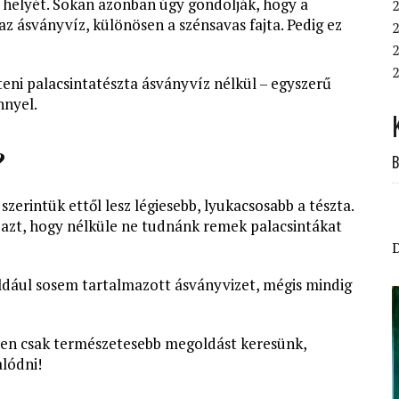
a helyét. Sokan azonban úgy gondolják, hogy a
2
z ásványvíz, különösen a szénsavas fajta. Pedig ez
2
2
2
eni palacsintatészta ásványvíz nélkül – egyszerű
nnyel.
?
B
zerintük ettől lesz légiesebb, lyukacsosabb a tészta.
i azt, hogy nélküle ne tudnánk remek palacsintákat
dául sosem tartalmazott ásványvizet, mégis mindig
űen csak természetesebb megoldást keresünk,
lódni!