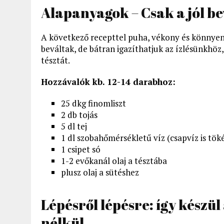
Alapanyagok – Csak a jól b
A következő recepttel puha, vékony és könnyen 
beváltak, de bátran igazíthatjuk az ízlésünkhöz
tésztát.
Hozzávalók kb. 12-14 darabhoz:
25 dkg finomliszt
2 db tojás
5 dl tej
1 dl szobahőmérsékletű víz (csapvíz is tök
1 csipet só
1-2 evőkanál olaj a tésztába
plusz olaj a sütéshez
Lépésről lépésre: így készü
nélkül