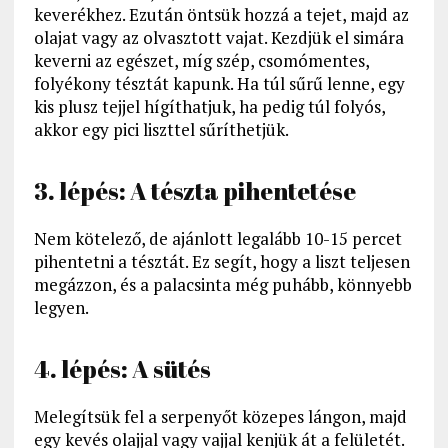
keverékhez. Ezután öntsük hozzá a tejet, majd az
olajat vagy az olvasztott vajat. Kezdjük el simára
keverni az egészet, míg szép, csomómentes,
folyékony tésztát kapunk. Ha túl sűrű lenne, egy
kis plusz tejjel hígíthatjuk, ha pedig túl folyós,
akkor egy pici liszttel sűríthetjük.
3. lépés: A tészta pihentetése
Nem kötelező, de ajánlott legalább 10-15 percet
pihentetni a tésztát. Ez segít, hogy a liszt teljesen
megázzon, és a palacsinta még puhább, könnyebb
legyen.
4. lépés: A sütés
Melegítsük fel a serpenyőt közepes lángon, majd
egy kevés olajjal vagy vajjal kenjük át a felületét.