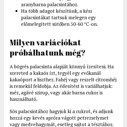
aranybarna palacsintához.
Ha több adagot készítünk, a kész
palacsintákat tartsuk melegen egy
előmelegített sütőben 50-60 °C-on.
Milyen variációkat
próbálhatunk még?
A bögrés palacsinta alapját könnyű ízesíteni. Ha
szereted a kakaós ízt, tegyél egy evőkanál
kakaóport a liszthez. Fahéj vagy reszelt citromhéj
is remekül feldobja. Az édesítést is variálhatjuk:
méz, agávé szirup, vagy akár barna cukor is
használható.
Sós palacsintához hagyjuk ki a cukrot, és adjunk
hozzá egy kevés apróra vágott petrezselymet
vagy medvehagymát, esetleg sajtot a tésztához.