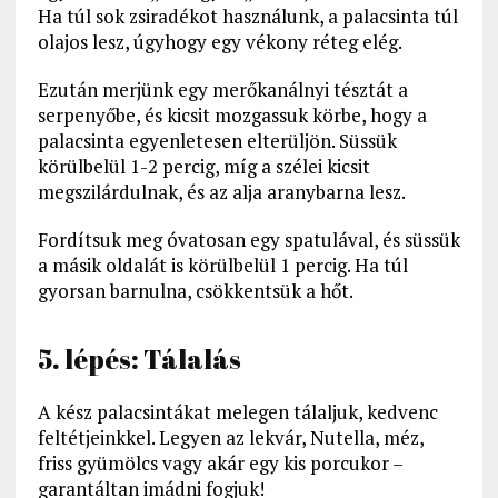
Ha túl sok zsiradékot használunk, a palacsinta túl
olajos lesz, úgyhogy egy vékony réteg elég.
Ezután merjünk egy merőkanálnyi tésztát a
serpenyőbe, és kicsit mozgassuk körbe, hogy a
palacsinta egyenletesen elterüljön. Süssük
körülbelül 1-2 percig, míg a szélei kicsit
megszilárdulnak, és az alja aranybarna lesz.
Fordítsuk meg óvatosan egy spatulával, és süssük
a másik oldalát is körülbelül 1 percig. Ha túl
gyorsan barnulna, csökkentsük a hőt.
5. lépés: Tálalás
A kész palacsintákat melegen tálaljuk, kedvenc
feltétjeinkkel. Legyen az lekvár, Nutella, méz,
friss gyümölcs vagy akár egy kis porcukor –
garantáltan imádni fogjuk!