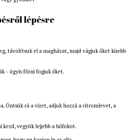
pésről lépésre
 távolítsuk el a magházat, majd vágjuk őket kisebb
 – úgyis főzni fogjuk őket.
. Öntsük rá a vizet, adjuk hozzá a citromlevet, a
i kezd, vegyük lejjebb a hőfokot.
 meg, hogy ne kapjon le az alja.