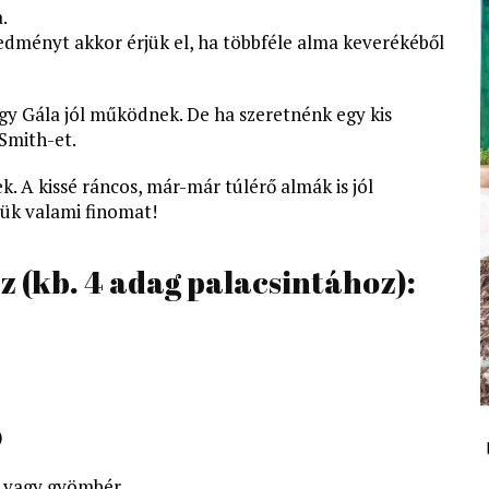
.
redményt akkor érjük el, ha többféle alma keverékéből
agy Gála jól működnek. De ha szeretnénk egy kis
Smith-et.
k. A kissé ráncos, már-már túlérő almák is jól
lük valami finomat!
 (kb. 4 adag palacsintához):
)
ia vagy gyömbér