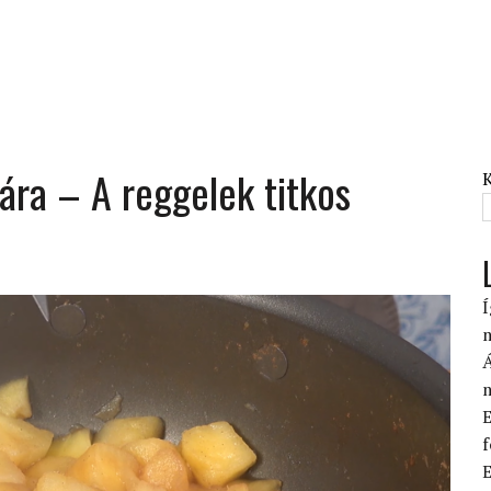
tára – A reggelek titkos
Í
Á
E
f
E