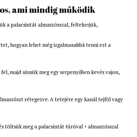
ros, ami mindig működik
 a palacsintát almaszósszal, feltekerjük,
tet, hogyan lehet még izgalmasabbá tenni ezt a
k fel, majd süssük meg egy serpenyőben kevés vajon,
maszószt rétegezve. A tetejére egy kanál tejföl vagy
 és töltsük meg a palacsintát túróval + almaszósszal