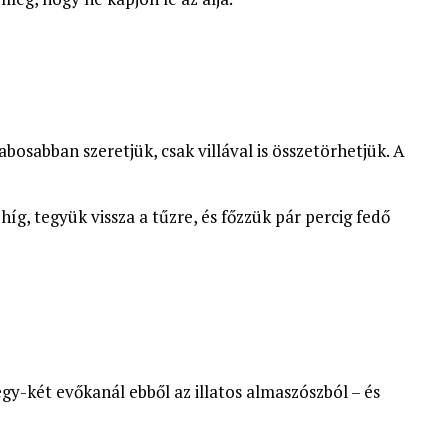
bosabban szeretjük, csak villával is összetörhetjük. A
 híg, tegyük vissza a tűzre, és főzzük pár percig fedő
egy-két evőkanál ebből az illatos almaszószból – és