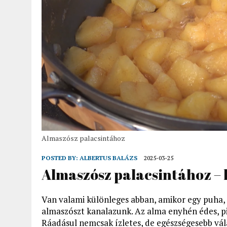
Almaszósz palacsintához
POSTED BY:
ALBERTUS BALÁZS
2025-03-25
Almaszósz palacsintához – 
Van valami különleges abban, amikor egy puha, i
almaszószt kanalazunk. Az alma enyhén édes, pi
Ráadásul nemcsak ízletes, de egészségesebb vála