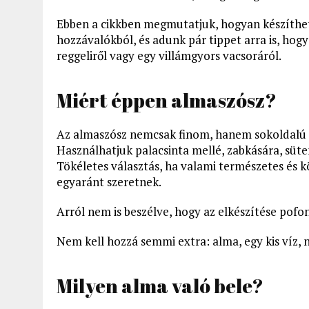
Ebben a cikkben megmutatjuk, hogyan készíthet
hozzávalókból, és adunk pár tippet arra is, hogy
reggeliről vagy egy villámgyors vacsoráról.
Miért éppen almaszósz?
Az almaszósz nemcsak finom, hanem sokoldalú i
Használhatjuk palacsinta mellé, zabkására, sü
Tökéletes választás, ha valami természetes és 
egyaránt szeretnek.
Arról nem is beszélve, hogy az elkészítése pofo
Nem kell hozzá semmi extra: alma, egy kis víz, né
Milyen alma való bele?