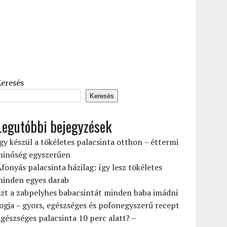
Keresés
Keresés
Legutóbbi bejegyzések
gy készül a tökéletes palacsinta otthon – éttermi
minőség egyszerűen
fonyás palacsinta házilag: így lesz tökéletes
minden egyes darab
zt a zabpelyhes babacsintát minden baba imádni
ogja – gyors, egészséges és pofonegyszerű recept
gészséges palacsinta 10 perc alatt? –