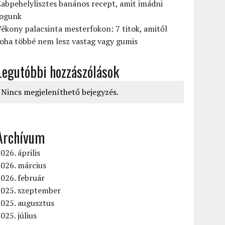
abpehelylisztes banános recept, amit imádni
fogunk
ékony palacsinta mesterfokon: 7 titok, amitől
oha többé nem lesz vastag vagy gumis
Legutóbbi hozzászólások
Nincs megjeleníthető bejegyzés.
Archívum
026. április
026. március
026. február
2025. szeptember
2025. augusztus
025. július