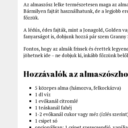
Az almaszósz lelke természetesen maga az alma
Bármilyen fajtát használhatunk, de a legjobb e
főzzük.
A lédús, édes fajták, mint a Jonagold, Golden v
fanyarságot is, dobjunk hozzá pár szem Granny 
Fontos, hogy az almák frissek és érettek legyene
jöhetnek ide – ne dobjuk ki, inkább főzzünk belő
Hozzávalók az almaszószhoz
5 közepes alma (hámozva, felkockázva)
1 dl víz
1 evőkanál citromlé
1 teáskanál fahéj
1-2 evőkanál cukor vagy méz (ízlés szerint
1 csipet só
opcionálisan: 1 csipet szerecsendió, vaníl