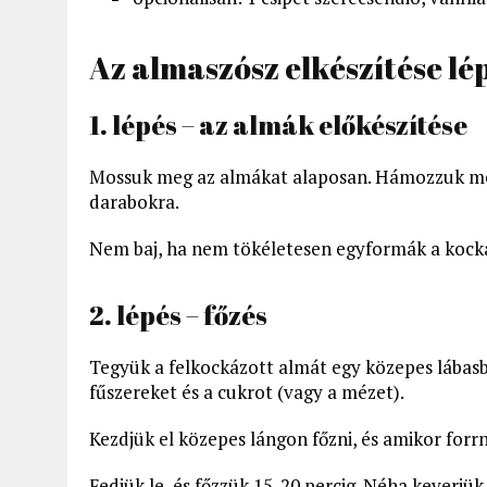
Az almaszósz elkészítése lé
1. lépés – az almák előkészítése
Mossuk meg az almákat alaposan. Hámozzuk meg,
darabokra.
Nem baj, ha nem tökéletesen egyformák a kockák
2. lépés – főzés
Tegyük a felkockázott almát egy közepes lábasba
fűszereket és a cukrot (vagy a mézet).
Kezdjük el közepes lángon főzni, és amikor forrn
Fedjük le, és főzzük 15-20 percig. Néha keverjük