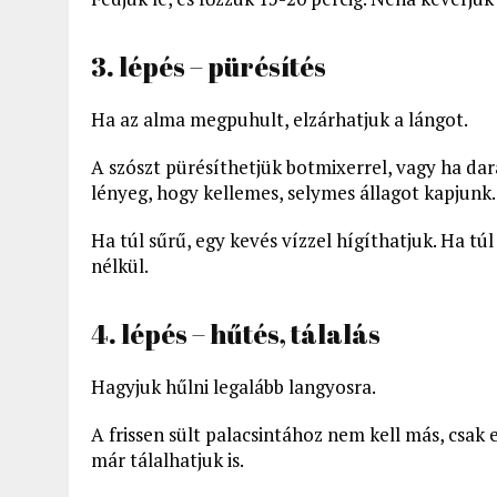
3. lépés – pürésítés
Ha az alma megpuhult, elzárhatjuk a lángot.
A szószt pürésíthetjük botmixerrel, vagy ha dara
lényeg, hogy kellemes, selymes állagot kapjunk.
Ha túl sűrű, egy kevés vízzel hígíthatjuk. Ha túl
nélkül.
4. lépés – hűtés, tálalás
Hagyjuk hűlni legalább langyosra.
A frissen sült palacsintához nem kell más, csak 
már tálalhatjuk is.