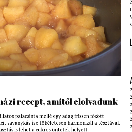
Z
V
s
2
2
házi recept, amitől elolvadunk
2
llatos palacsinta mellé egy adag frissen főzött
cit savanykás íze tökéletesen harmonizál a tésztával.
2
sztás is lehet a cukros öntetek helyett.