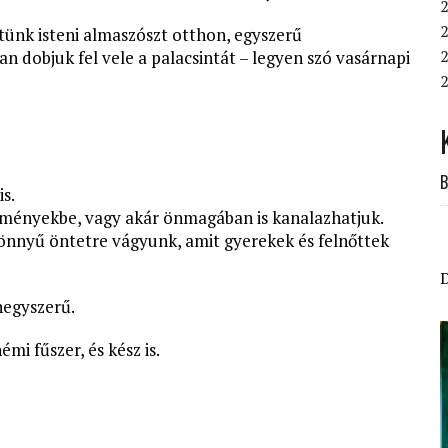
2
2
ünk isteni almaszószt otthon, egyszerű
2
an dobjuk fel vele a palacsintát – legyen szó vasárnapi
2
B
s.
teményekbe, vagy akár önmagában is kanalazhatjuk.
könnyű öntetre vágyunk, amit gyerekek és felnőttek
negyszerű.
mi fűszer, és kész is.