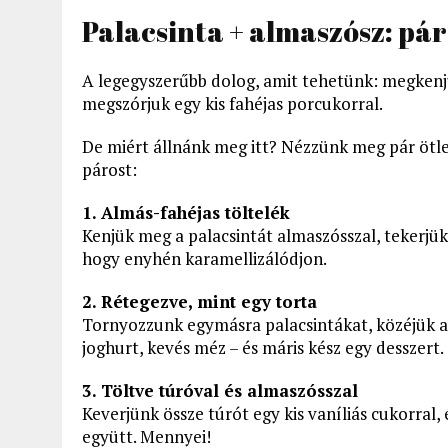
Palacsinta + almaszósz: pá
A legegyszerűbb dolog, amit tehetünk: megkenjük
megszórjuk egy kis fahéjas porcukorral.
De miért állnánk meg itt? Nézzünk meg pár ötle
párost:
1. Almás-fahéjas töltelék
Kenjük meg a palacsintát almaszósszal, tekerjü
hogy enyhén karamellizálódjon.
2. Rétegezve, mint egy torta
Tornyozzunk egymásra palacsintákat, közéjük al
joghurt, kevés méz – és máris kész egy desszert.
3. Töltve túróval és almaszósszal
Keverjünk össze túrót egy kis vaníliás cukorral,
együtt. Mennyei!