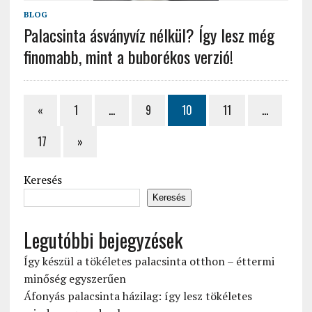
BLOG
Palacsinta ásványvíz nélkül? Így lesz még
finomabb, mint a buborékos verzió!
«
1
…
9
10
11
…
17
»
Keresés
Keresés
Legutóbbi bejegyzések
Így készül a tökéletes palacsinta otthon – éttermi
minőség egyszerűen
Áfonyás palacsinta házilag: így lesz tökéletes