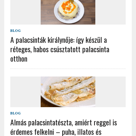
BLOG
A palacsinták királynője: így készül a
réteges, habos csúsztatott palacsinta
otthon
BLOG
Almás palacsintatészta, amiért reggel is
érdemes felkelni – puha, illatos és