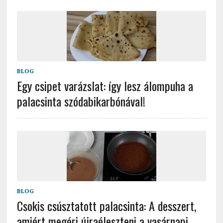
BLOG
Egy csipet varázslat: így lesz álompuha a
palacsinta szódabikarbónával!
BLOG
Csokis csúsztatott palacsinta: A desszert,
amiért megéri újraéleszteni a vasárnapi